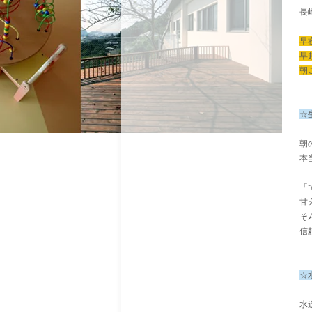
長
早
早
朝
☆
朝
本
「
甘
そ
信
☆
水