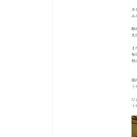
水
み
離
先
ま
毎
朝
園
う
ひ
う