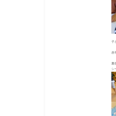
子
赤
裏
シ