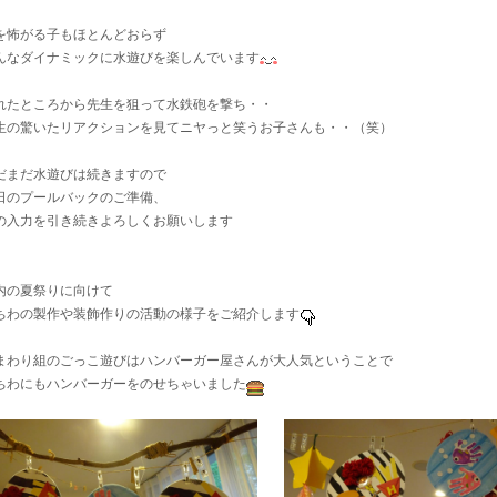
を怖がる子もほとんどおらず
んなダイナミックに水遊びを楽しんでいます
れたところから先生を狙って水鉄砲を撃ち・・
生の驚いたリアクションを見てニヤっと笑うお子さんも・・（笑）
だまだ水遊びは続きますので
日のプールバックのご準備、
の入力を引き続きよろしくお願いします
内の夏祭りに向けて
ちわの製作や装飾作りの活動の様子をご紹介します
まわり組のごっこ遊びはハンバーガー屋さんが大人気ということで
ちわにもハンバーガーをのせちゃいました