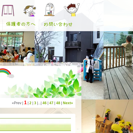
1
«Prev |
|
2
|
3
|...|
46
|
47
|
48
|
Next»