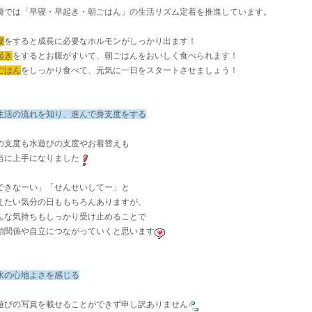
崎では「早寝・早起き・朝ごはん」の生活リズム定着を推進しています。
寝
をすると成長に必要なホルモンがしっかり出ます！
起き
をするとお腹がすいて、朝ごはんをおいしく食べられます！
ごはん
をしっかり食べて、元気に一日をスタートさせましょう！
生活の流れを知り、進んで身支度をする
の支度も水遊びの支度やお着替えも
当に上手になりました
できなーい」「せんせいしてー」と
えたい気分の日ももちろんありますが、
んな気持ちもしっかり受け止めることで
頼関係や自立につながっていくと思います
水の心地よさを感じる
遊びの写真を載せることができず申し訳ありません