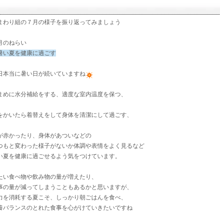
まわり組の７月の様子を振り返ってみましょう
月のねらい
暑い夏を健康に過ごす
日本当に暑い日が続いていますね
まめに水分補給をする、適度な室内温度を保つ、
をかいたら着替えをして身体を清潔にして過ごす、
が赤かったり、身体があついなどの
つもと変わった様子がないか体調や表情をよく見るなど
い夏を健康に過ごせるよう気をつけています。
たい食べ物や飲み物の量が増えたり、
事の量が減ってしまうこともあるかと思いますが、
力を消耗する夏こそ、しっかり朝ごはんを食べ、
養バランスのとれた食事を心がけていきたいですね