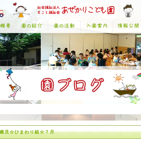
歳児☆ひまわり組☆７月