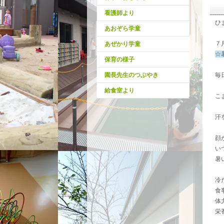
看護師より
ひ
あおぞら学童
７
あぜかり学童
☆
保育の様子
園長先生のつぶやき
毎
給食室より
こ
汗
顔
い
暑
冷
食
体
栄