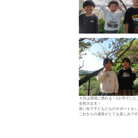
４月は環境に慣れる！
1
か月でした
全然大丈夫！
長い目で子どもたちのサポートをし
これからの成長がとても楽しみです