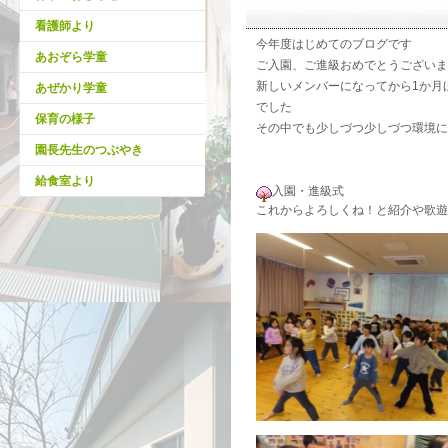
看護師より
今年度はじめてのブログです
あおぞら学童
ご入園、ご進級おめでとうございま
新しいメンバーになってから
1
か月
あぜかり学童
でした
保育の様子
その中でも少しづつ少しづつ環境に
園長先生のつぶやき
給食室より
入園・進級式
これからよろしくね！と紹介や歌遊