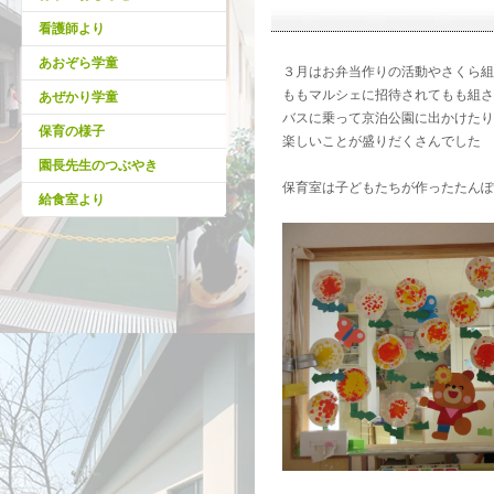
看護師より
あおぞら学童
３月はお弁当作りの活動やさくら組
ももマルシェに招待されてもも組さ
あぜかり学童
バスに乗って京泊公園に出かけたり
保育の様子
楽しいことが盛りだくさんでした
園長先生のつぶやき
保育室は子どもたちが作ったたんぽ
給食室より