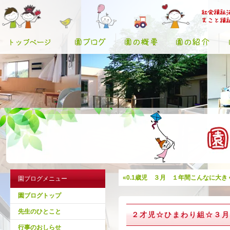
«0.1歳児 ３月 １年間こんなに大
園ブログメニュー
園ブログトップ
先生のひとこと
２才児☆ひまわり組☆３月
行事のおしらせ