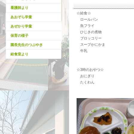
看護師より
☆給食☆
あおぞら学童
ロールパン
魚フライ
あぜかり学童
ひじきの煮物
保育の様子
ブロッコリー
スープかにかま
園長先生のつぶやき
牛乳
給食室より
☆3時のおやつ☆
おにぎり
たくわん