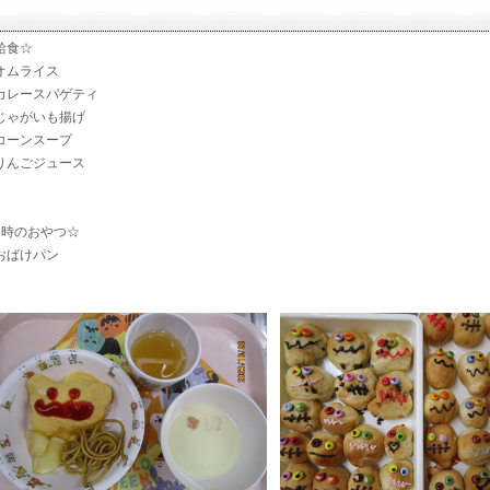
給食☆
ムライス
レースパゲティ
ゃがいも揚げ
ーンスープ
んごジュース
3時のおやつ☆
ばけパン