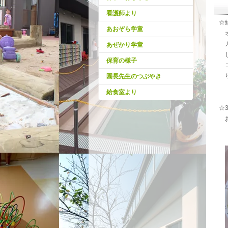
看護師より
☆
あおぞら学童
オ
カ
あぜかり学童
じ
保育の様子
コ
り
園長先生のつぶやき
給食室より
☆
お