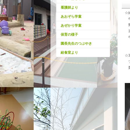
看護師より
☆
あおぞら学童
牛
野
あぜかり学童
豆
保育の様子
牛
園長先生のつぶやき
給食室より
☆
ツ