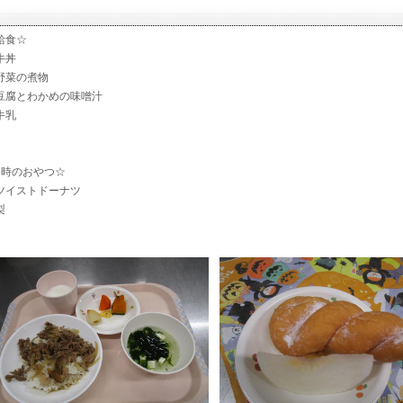
給食☆
丼
菜の煮物
腐とわかめの味噌汁
乳
3時のおやつ☆
イストドーナツ
梨