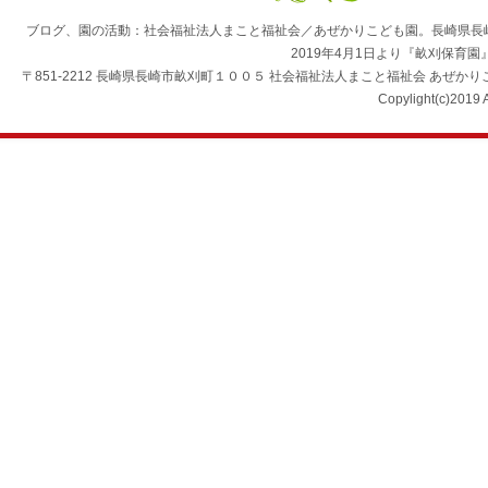
ブログ、園の活動：社会福祉法人まこと福祉会／あぜかりこども園。長崎県長
2019年4月1日より『畝刈保育
〒851-2212 長崎県長崎市畝刈町１００５ 社会福祉法人まこと福祉会 あぜかりこども園 TEL：0
Copylight(c)2019 A