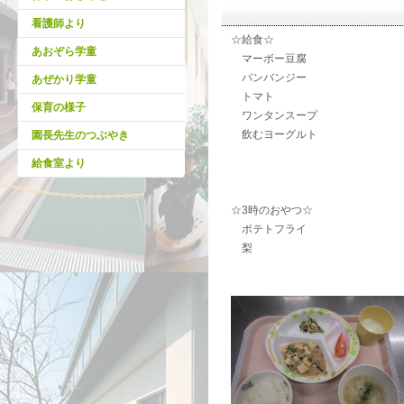
看護師より
☆給食☆
あおぞら学童
マーボー豆腐
バンバンジー
あぜかり学童
トマト
保育の様子
ワンタンスープ
飲むヨーグルト
園長先生のつぶやき
給食室より
☆3時のおやつ☆
ポテトフライ
梨