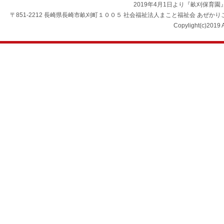
2019年4月1日より『畝刈保育
〒851-2212 長崎県長崎市畝刈町１００５ 社会福祉法人まこと福祉会 あぜかりこども園 TEL：0
Copylight(c)2019 A