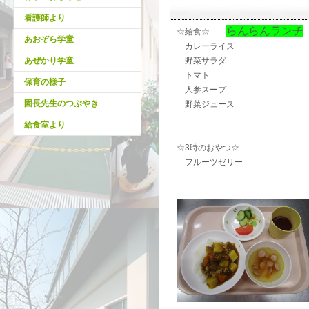
看護師より
らんらんランチ
☆給食☆
あおぞら学童
カレーライス
あぜかり学童
野菜サラダ
トマト
保育の様子
人参スープ
園長先生のつぶやき
野菜ジュース
給食室より
☆3時のおやつ☆
フルーツゼリー