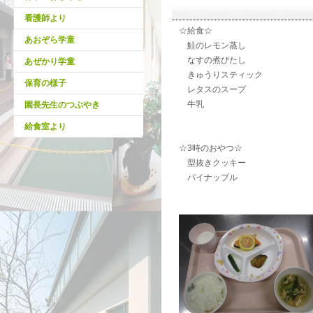
看護師より
☆給食☆
あおぞら学童
鮭のレモン蒸し
なすの煮びたし
あぜかり学童
きゅうりスティック
保育の様子
レタスのスープ
牛乳
園長先生のつぶやき
給食室より
☆3時のおやつ☆
型抜きクッキー
パイナップル