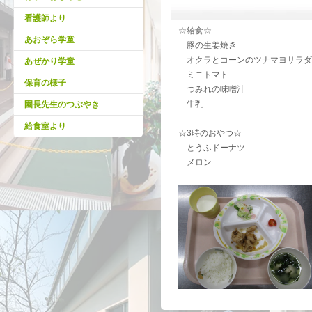
看護師より
☆給食☆
あおぞら学童
豚の生姜焼き
オクラとコーンのツナマヨサラダ
あぜかり学童
ミニトマト
保育の様子
つみれの味噌汁
牛乳
園長先生のつぶやき
給食室より
☆3時のおやつ☆
とうふドーナツ
メロン