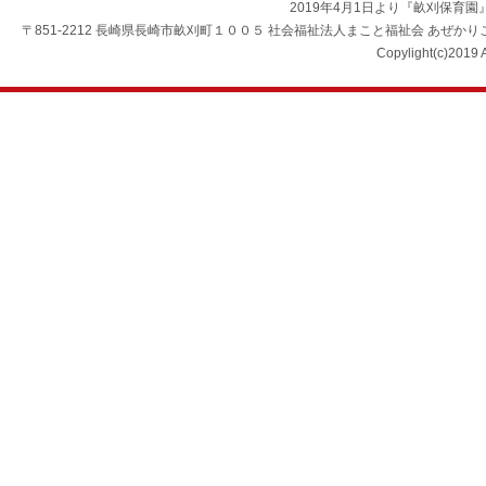
2019年4月1日より『畝刈保育
〒851-2212 長崎県長崎市畝刈町１００５ 社会福祉法人まこと福祉会 あぜかりこども園 TEL：0
Copylight(c)2019 A