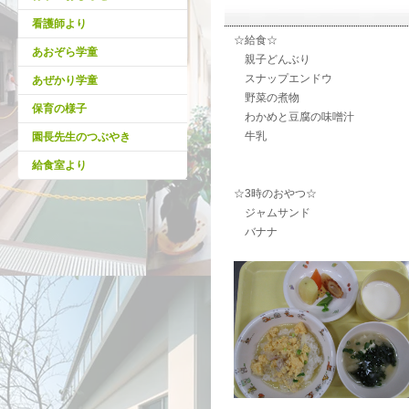
看護師より
☆給食☆
あおぞら学童
親子どんぶり
スナップエンドウ
あぜかり学童
野菜の煮物
保育の様子
わかめと豆腐の味噌汁
牛乳
園長先生のつぶやき
給食室より
☆3時のおやつ☆
ジャムサンド
バナナ