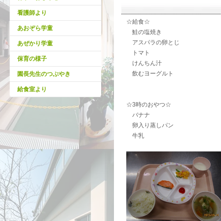
看護師より
☆給食☆
あおぞら学童
鮭の塩焼き
アスパラの卵とじ
あぜかり学童
トマト
保育の様子
けんちん汁
飲むヨーグルト
園長先生のつぶやき
給食室より
☆3時のおやつ☆
バナナ
卵入り蒸しパン
牛乳