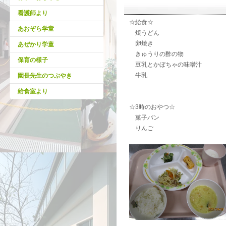
看護師より
☆給食☆
あおぞら学童
焼うどん
卵焼き
あぜかり学童
きゅうりの酢の物
保育の様子
豆乳とかぼちゃの味噌汁
牛乳
園長先生のつぶやき
給食室より
☆3時のおやつ☆
菓子パン
りんご