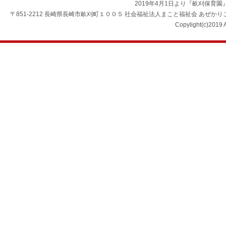
2019年4月1日より『畝刈保育
〒851-2212 長崎県長崎市畝刈町１００５ 社会福祉法人まこと福祉会 あぜかりこども園 TEL：0
Copylight(c)2019 A