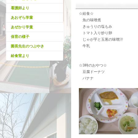
看護師より
☆給食☆
あおぞら学童
魚の味噌煮
きゅうりの塩もみ
あぜかり学童
トマト入り炒り卵
保育の様子
じゃが芋と玉葱の味噌汁
牛乳
園長先生のつぶやき
給食室より
☆3時のおやつ☆
豆腐ドーナツ
バナナ