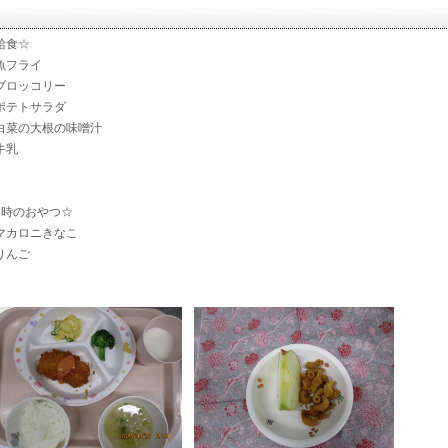
給食☆
フライ
ロッコリー
テトサラダ
菜の大根の味噌汁
乳
3時のおやつ☆
カロニきなこ
んご