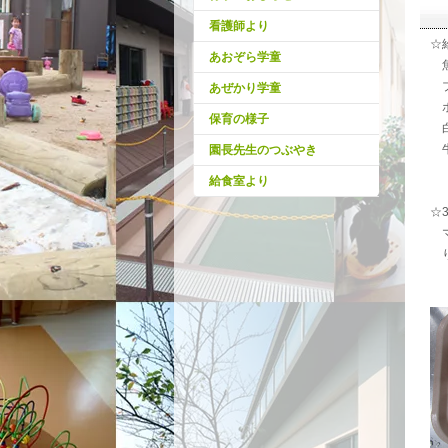
看護師より
☆
あおぞら学童
魚
ブ
あぜかり学童
ポ
保育の様子
白
牛
園長先生のつぶやき
給食室より
☆
マ
り