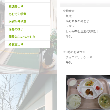
看護師より
☆給食☆
あおぞら学童
魚煮
高野豆腐の卵とじ
あぜかり学童
トマト
保育の様子
じゃが芋と玉葱の味噌汁
牛乳
園長先生のつぶやき
給食室より
☆3時のおやつ☆
チョコバナナケーキ
牛乳