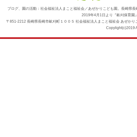
ブログ、園の活動：社会福祉法人まこと福祉会／あぜかりこども園。長崎県長
2019年4月1日より『畝刈保育
〒851-2212 長崎県長崎市畝刈町１００５ 社会福祉法人まこと福祉会 あぜかりこども園 TEL：0
Copylight(c)2019 A