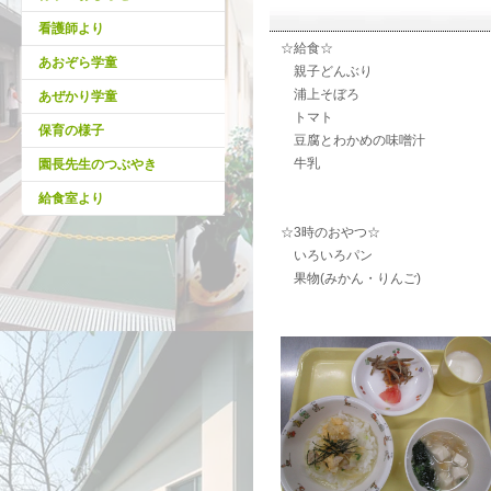
看護師より
☆給食☆
あおぞら学童
親子どんぶり
浦上そぼろ
あぜかり学童
トマト
保育の様子
豆腐とわかめの味噌汁
牛乳
園長先生のつぶやき
給食室より
☆3時のおやつ☆
いろいろパン
果物(みかん・りんご)