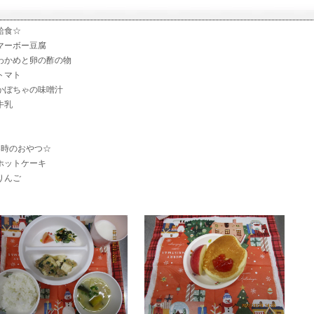
給食☆
ーボー豆腐
かめと卵の酢の物
マト
ぼちゃの味噌汁
乳
3時のおやつ☆
ットケーキ
んご