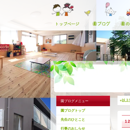
«以上
園ブログメニュー
園ブログトップ
先生のひとこと
1
行事のおしらせ