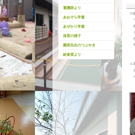
看護師より
☆
あおぞら学童
マ
わ
あぜかり学童
ト
保育の様子
か
牛
園長先生のつぶやき
給食室より
☆
ホ
り