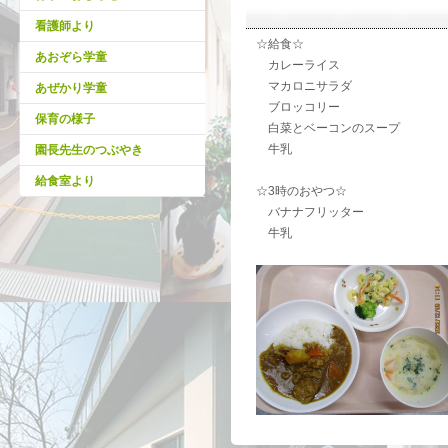
看護師より
☆給食☆
あおぞら学童
カレーライス
マカロニサラダ
あぜかり学童
ブロッコリー
保育の様子
白菜とベーコンのスープ
牛乳
園長先生のつぶやき
給食室より
☆3時のおやつ☆
バナナフリッター
牛乳